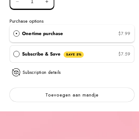
Verminder
Aantal
hoeveelheid
verhogen
voor
voor
Purchase options
Krulkleur
Krulkleur
donker
Donker
One-time purchase
$7.99
groenblauw
Teal
Groen
Subscribe & Save
$7.59
SAVE 5%
Subscription details
Toevoegen aan mandje