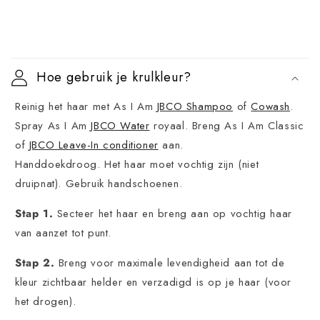
I
n
Hoe gebruik je krulkleur?
k
Reinig het haar met As I Am
JBCO Shampoo
of
Cowash
.
l
Spray As I Am
JBCO Water
royaal. Breng As I Am Classic
a
of
JBCO Leave-In conditioner
aan.
p
Handdoekdroog. Het haar moet vochtig zijn (niet
b
druipnat). Gebruik handschoenen.
a
Stap 1.
Secteer het haar en breng aan op vochtig haar
r
van aanzet tot punt.
e
i
Stap 2.
Breng voor maximale levendigheid aan tot de
n
kleur zichtbaar helder en verzadigd is op je haar (voor
het drogen).
h