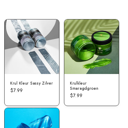
Krul Kleur Sassy Zilver
Krulkleur
Smaragdgroen
Normale
$7.99
Normale
$7.99
prijs
prijs