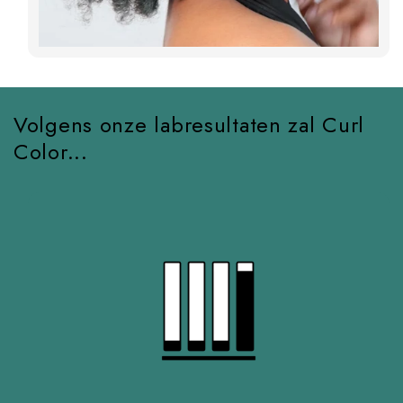
Volgens onze labresultaten zal Curl
Color...