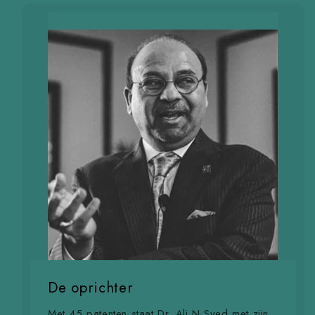
De oprichter
Met 45 patenten staat Dr. Ali N Syed met zijn