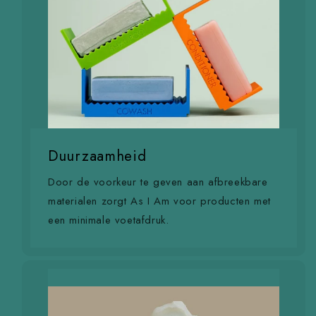
Duurzaamheid
Door de voorkeur te geven aan afbreekbare
materialen zorgt As I Am voor producten met
een minimale voetafdruk.