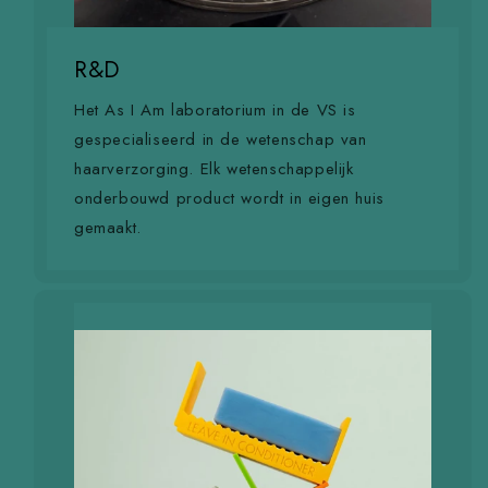
R&D
Het As I Am laboratorium in de VS is
gespecialiseerd in de wetenschap van
haarverzorging. Elk wetenschappelijk
onderbouwd product wordt in eigen huis
gemaakt.