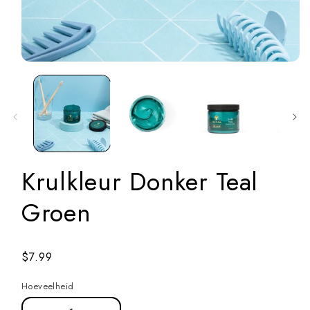
Open
media
1
in
modal
Krulkleur Donker Teal
Groen
Normale
$7.99
prijs
Hoeveelheid