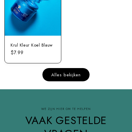
Krul Kleur Koel Blauw
Normale
$7.99
prijs
Alles bekijken
WE ZIJN HIER OM TE HELPEN
VAAK GESTELDE