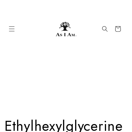
Overslaan
Gratis make-uptasje bij bestellingen van meer
naar
dan $ 50
inhoud
Winkelwagen
Ethylhexylglycerine