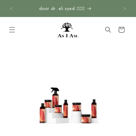
Overslaan
naar
door dr. ali syed 👨🏽‍⚕️
inhoud
Winkelwagen