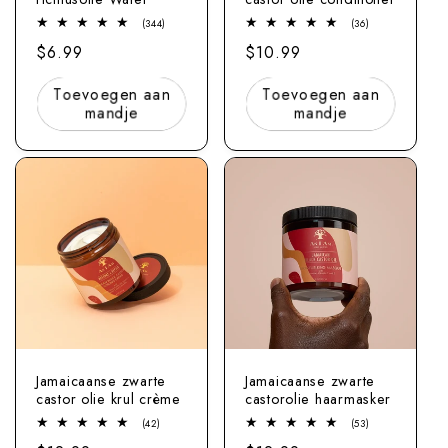
344
36
(344)
(36)
totaal
totaal
Normale
$6.99
Normale
$10.99
aantal
beoordelingen
beoordelingen
prijs
prijs
Toevoegen aan
Toevoegen aan
mandje
mandje
Jamaicaanse zwarte
Jamaicaanse zwarte
castor olie krul crème
castorolie haarmasker
42
53
(42)
(53)
totaal
totaal