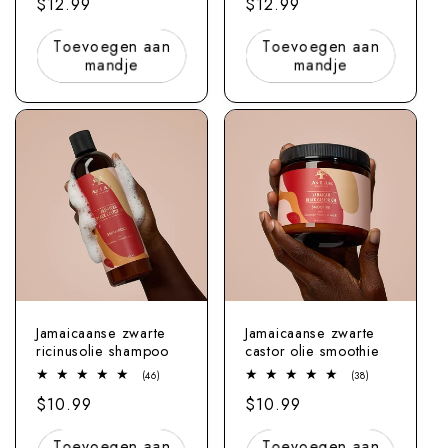
Normale
$12.99
Normale
$12.99
beoordelingen
beoordelingen
prijs
prijs
Toevoegen aan
Toevoegen aan
mandje
mandje
Jamaicaanse zwarte
Jamaicaanse zwarte
ricinusolie shampoo
castor olie smoothie
46
38
(46)
(38)
totaal
totaal
Normale
$10.99
Normale
$10.99
beoordelingen
beoordelingen
prijs
prijs
Toevoegen aan
Toevoegen aan