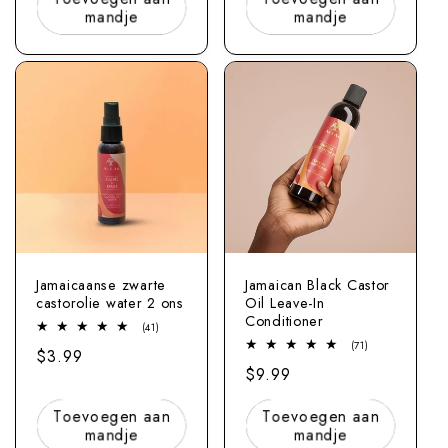
mandje
mandje
Jamaicaanse zwarte
Jamaican Black Castor
castorolie water 2 ons
Oil Leave-In
Conditioner
41
(41)
totaal
71
(71)
Normale
$3.99
beoordelingen
totaal
Normale
$9.99
beoordelingen
prijs
prijs
Toevoegen aan
Toevoegen aan
mandje
mandje