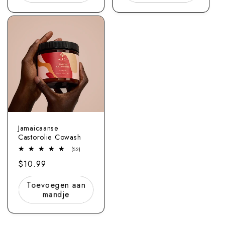
Jamaicaanse
Castorolie Cowash
52
(52)
totaal
Normale
$10.99
beoordelingen
prijs
Toevoegen aan
mandje