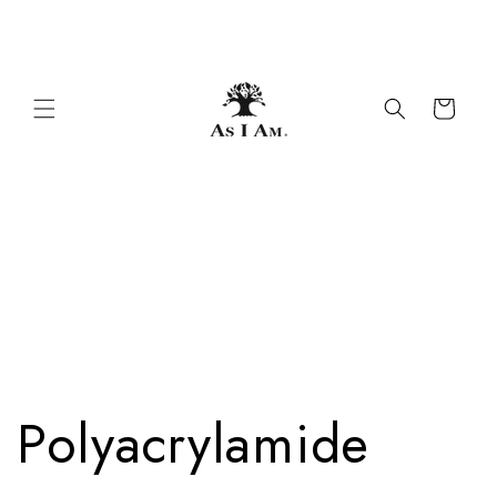
Overslaan
Gratis make-uptasje bij bestellingen van meer
naar
dan $ 50
inhoud
Winkelwagen
Polyacrylamide