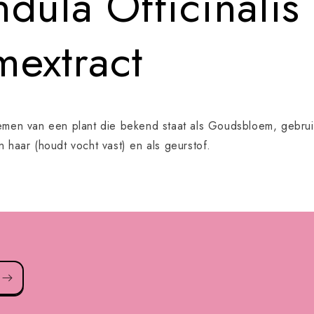
dula Officinalis
mextract
emen van een plant die bekend staat als Goudsbloem, gebrui
n haar (houdt vocht vast) en als geurstof.