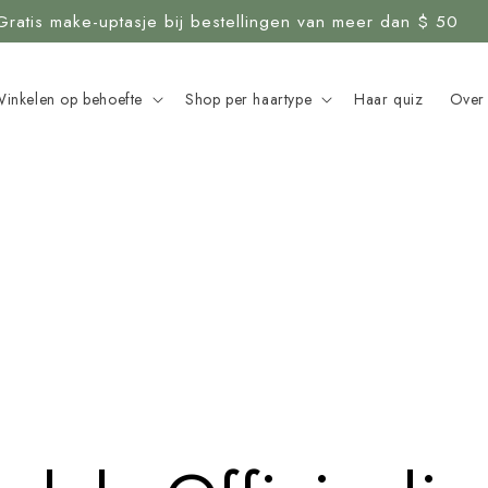
Gratis make-uptasje bij bestellingen van meer dan $ 50
inkelen op behoefte
Shop per haartype
Haar quiz
Over