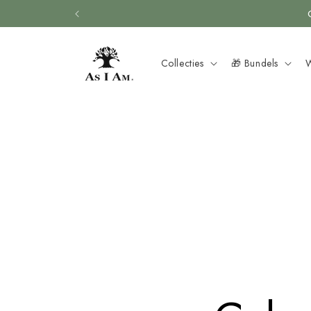
Overslaan
naar
inhoud
Collecties
🎁 Bundels
W